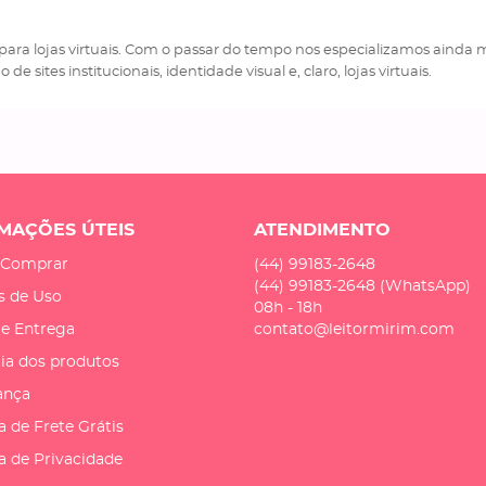
ara lojas virtuais. Com o passar do tempo nos especializamos ainda
de sites institucionais, identidade visual e, claro, lojas virtuais.
MAÇÕES ÚTEIS
ATENDIMENTO
Comprar
(44)
99183-2648
(44)
99183-2648
(WhatsApp)
s de Uso
08h - 18h
 e Entrega
contato@leitormirim.com
ia dos produtos
ança
a de Frete Grátis
ca de Privacidade