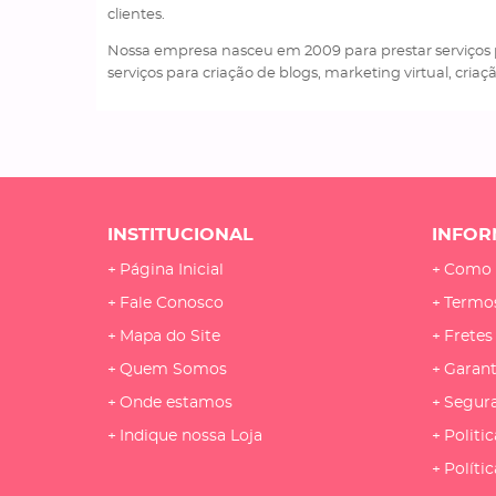
clientes.
Nossa empresa nasceu em 2009 para prestar serviços p
serviços para criação de blogs, marketing virtual, criação 
INSTITUCIONAL
INFOR
Página Inicial
Como 
Fale Conosco
Termo
Mapa do Site
Fretes
Quem Somos
Garant
Onde estamos
Segur
Indique nossa Loja
Politic
Políti