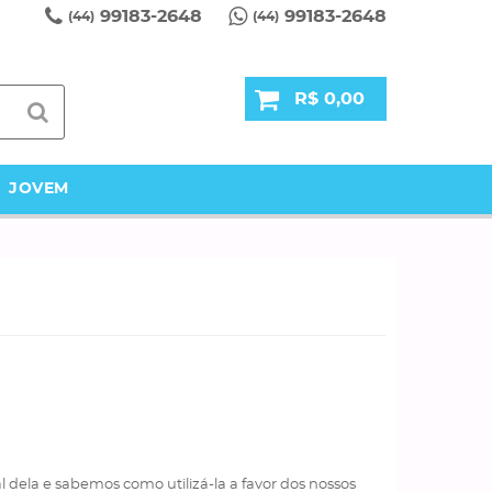
99183-2648
99183-2648
(44)
(44)
R$ 0,00
JOVEM
l dela e sabemos como utilizá-la a favor dos nossos